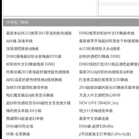
本周热门舞曲
最新来自IK123推荐2011草原的歌伤感慢摇嗨曲
DJ002推荐好听的中文DJ舞曲串烧
dj仦健-加速串烧
最新推荐开场超好听朋友干杯慢摇嗨
深港酒吧慢摇dj嗨曲
ik123经典情歌大全dj慢摇
DJ002最嗨最好听全新嗨曲DJ大碟
好听的酒吧DJ舞曲 DJ002
好听的中文DJ舞曲慢摇 DJ002
DJ002强劲打造2011精品酒吧超爽
经典珍藏2011夜场超舒服绝版伤感慢摇嗨曲
最新2012dj好听的动感电音dj串烧
dj002温柔的爱伤情情感dj慢摇舞曲
打造夜店疯狂摇摆英文DJ舞曲
加快DJ车载情歌激情串烧
2014超级劲爆的摇头DJ舞曲车载串
电幻魔音极品dj欧美音乐舞曲
天涯人中文酒吧伤心RNB
超好听伤感轻音乐hifi磁性女音发烧大碟
NEW LIVE 2004(DJ_Ice)
嗨药摇头串烧-DJ小栋
明少11月嗨感觉串烧
围威喂04超速迷幻串烧
最新中文劲爆连曲
DJ仦健HI死全场
DJ仦健-超梦幻ReMix
HI客-全英舞曲
р字頭家族主打串燒(CaNwAy连)