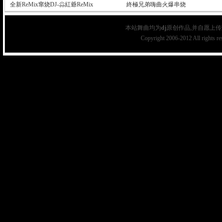
全新ReMix窜烧DJ-尛紅爺ReMix
終極兄弟嗨曲火爆串烧
本站舞曲均为
dj
原创作品,并自愿上传
Copyright 2006-2012 All rights r