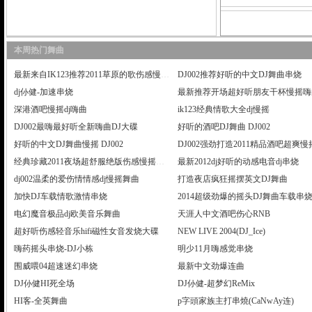
本周热门舞曲
最新来自IK123推荐2011草原的歌伤感慢摇嗨曲
DJ002推荐好听的中文DJ舞曲串烧
dj仦健-加速串烧
最新推荐开场超好听朋友干杯慢摇嗨
深港酒吧慢摇dj嗨曲
ik123经典情歌大全dj慢摇
DJ002最嗨最好听全新嗨曲DJ大碟
好听的酒吧DJ舞曲 DJ002
好听的中文DJ舞曲慢摇 DJ002
DJ002强劲打造2011精品酒吧超爽
经典珍藏2011夜场超舒服绝版伤感慢摇嗨曲
最新2012dj好听的动感电音dj串烧
dj002温柔的爱伤情情感dj慢摇舞曲
打造夜店疯狂摇摆英文DJ舞曲
加快DJ车载情歌激情串烧
2014超级劲爆的摇头DJ舞曲车载串
电幻魔音极品dj欧美音乐舞曲
天涯人中文酒吧伤心RNB
超好听伤感轻音乐hifi磁性女音发烧大碟
NEW LIVE 2004(DJ_Ice)
嗨药摇头串烧-DJ小栋
明少11月嗨感觉串烧
围威喂04超速迷幻串烧
最新中文劲爆连曲
DJ仦健HI死全场
DJ仦健-超梦幻ReMix
HI客-全英舞曲
р字頭家族主打串燒(CaNwAy连)