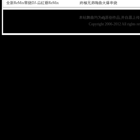
全新ReMix窜烧DJ-尛紅爺ReMix
終極兄弟嗨曲火爆串烧
本站舞曲均为
dj
原创作品,并自愿上传
Copyright 2006-2012 All rights r